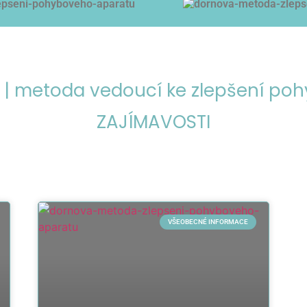
| metoda vedoucí ke zlepšení po
ZAJÍMAVOSTI
VŠEOBECNÉ INFORMACE