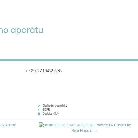
ho aparátu
+420-774-682-378
Obchodní podmínky
GDPR
Cookies (EU)
 by Anette
Powered & Hosted by
Bear Hugs s.r.o.