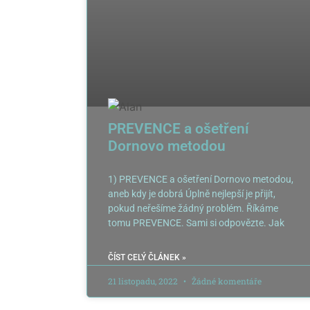
PREVENCE a ošetření
Dornovo metodou
1) PREVENCE a ošetření Dornovo metodou,
aneb kdy je dobrá Úplně nejlepší je přijít,
pokud neřešíme žádný problém. Říkáme
tomu PREVENCE. Sami si odpovězte. Jak
ČÍST CELÝ ČLÁNEK »
21 listopadu, 2022
Žádné komentáře