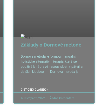
Základy o Dornově metodě
Dornova metoda je formou manuální,
holistické alternativní terapie, která se
používá k nápravě nesouvislostí v páteři a
dalších kloubech. Dornova metoda je
ČÍST CELÝ ČLÁNEK »
17 listopadu, 2022
Žádné komentáře