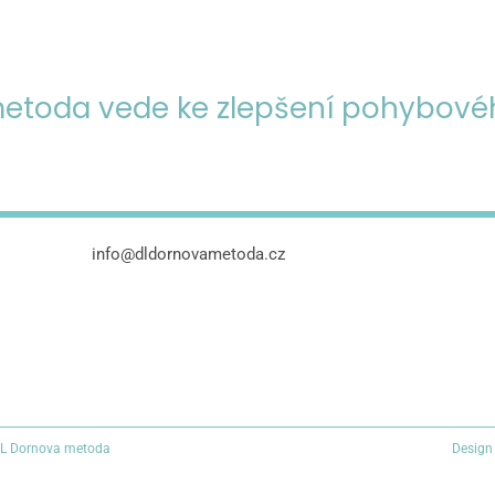
etoda vede ke zlepšení pohybové
info@dldornovametoda.cz
DL Dornova metoda
Design